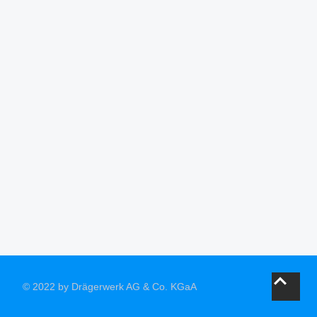
© 2022 by Drägerwerk AG & Co. KGaA